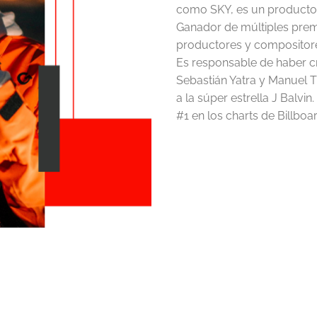
como SKY, es un productor
Ganador de múltiples pre
productores y compositore
Es responsable de haber cr
Sebastián Yatra y Manuel T
a la súper estrella J Balvi
#1 en los charts de Billboar